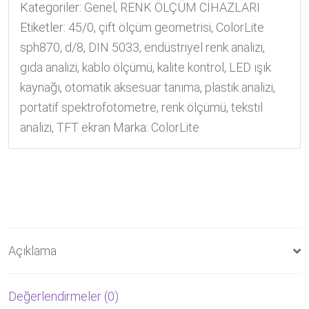
Kategoriler:
Genel
,
RENK ÖLÇÜM CİHAZLARI
Etiketler:
45/0
,
çift ölçüm geometrisi
,
ColorLite
sph870
,
d/8
,
DIN 5033
,
endüstriyel renk analizi
,
gıda analizi
,
kablo ölçümü
,
kalite kontrol
,
LED ışık
kaynağı
,
otomatik aksesuar tanıma
,
plastik analizi
,
portatif spektrofotometre
,
renk ölçümü
,
tekstil
analizi
,
TFT ekran
Marka:
ColorLite
Açıklama
Değerlendirmeler (0)