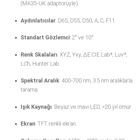
(MA35-UK adaptörüyle).
Aydınlatıcılar
: D65, D55, D50, A, C, F11.
Standart Gözlemci
: 2° ve 10°.
Renk Skalaları
: XYZ, Yxy, ΔE CIE L
a
b*, L
u
v*,
L
C
h, Hunter Lab.
Spektral Aralık
: 400-700 nm, 3.5 nm aralıklarla
tarama.
Işık Kaynağı
: Beyaz ve mavi LED, >20 yıl ömür.
Ekran
: TFT renkli ekran.