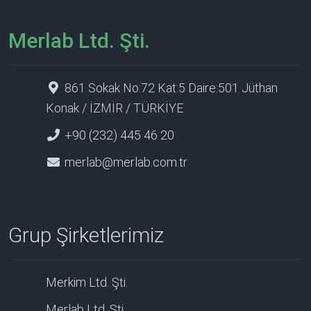
Merlab Ltd. Şti.
861 Sokak No:72 Kat:5 Daire:501 Jüthan
Konak / İZMİR / TÜRKİYE
+90 (232) 445 46 20
merlab@merlab.com.tr
Grup Şirketlerimiz
Merkim Ltd. Şti.
Merlab Ltd. Şti.