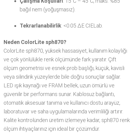
Çalışma Koşulları
: 15°C – 45°C, maks. %85
bağıl nem (yoğuşmasız).
Tekrarlanabilirlik
: <0.05 ΔE CIELab.
Neden ColorLite sph870?
ColorLite sph870, yüksek hassasiyet, kullanım kolaylığı
ve çok yönlülükle renk ölçümünde fark yaratır. Çift
ölçüm geometrisi ve esnek prob başlığı, küçük, kavisli
veya silindirik yüzeylerde bile doğru sonuçlar sağlar.
LED ışık kaynağı ve FRAM bellek, uzun ömürlü ve
güvenilir bir performans sunar. Kablosuz bağlantı,
otomatik aksesuar tanıma ve kullanıcı dostu arayüz,
laboratuvar ve saha uygulamalarında verimliliği artırır.
Kalite kontrolünden üretim izlemeye kadar, sph870 renk
ölçüm ihtiyaçlarınız için ideal bir çözümdür.