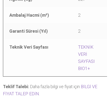
Ambalaj Hacmi (m³)
2
2
Garanti Süresi (Yıl)
2
2
Teknik Veri Sayfası
TEKNİK
T
VERİ
V
SAYFASI
S
BIO1+
B
Teklif Talebi:
Daha fazla bilgi ve fiyat için
BİLGİ VE
FİYAT TALEP EDİN
.