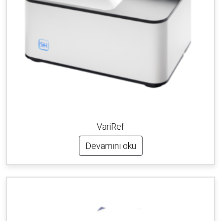
VariRef
Devamını oku