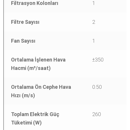
Filtrasyon Kolonları
1
1
Filtre Sayısı
2
2
Fan Sayısı
1
1
Ortalama İşlenen Hava
±350
±
Hacmi (m³/saat)
Ortalama Ön Cephe Hava
0.50
0
Hızı (m/s)
Toplam Elektrik Güç
260
3
Tüketimi (W)