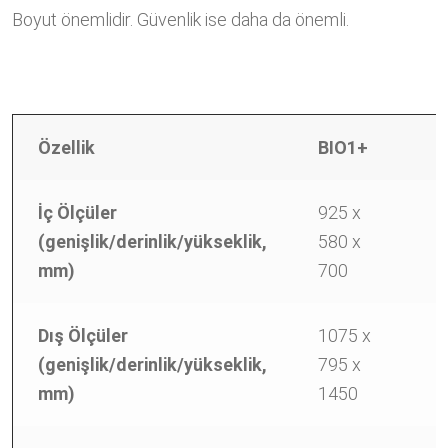
Boyut önemlidir. Güvenlik ise daha da önemli.
Özellik
BIO1+
B
İç Ölçüler
925 x
1
(genişlik/derinlik/yükseklik,
580 x
5
mm)
700
7
Dış Ölçüler
1075 x
1
(genişlik/derinlik/yükseklik,
795 x
7
mm)
1450
1