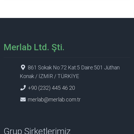
Merlab Ltd. Şti.
861 Sokak No:72 Kat:5 Daire:501 Jüthan
Konak / İZMİR / TÜRKİYE
+90 (232) 445 46 20
merlab@merlab.com.tr
Grup Şirketlerimiz