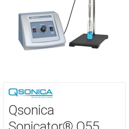
Qsonica
Sonicator® Q55