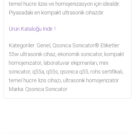
temel hücre lizisi ve homojenizasyon için idealdir.
Piyasadaki en kompakt ultrasonik cihazdır.
Ürün Kataloğu İndir..!
Kategoriler:
Genel
,
Qsonica Sonicator®
Etiketler:
55w ultrasonik cihaz
,
ekonomik sonicator
,
kompakt
homojenizatör
,
laboratuvar ekipmanları
,
mini
sonicator
,
q55a
,
q55s
,
qsonica q55
,
rohs sertifikalı
,
temel hücre lizis cihazı
,
ultrasonik homojenizatör
Marka:
Qsonica Sonicator