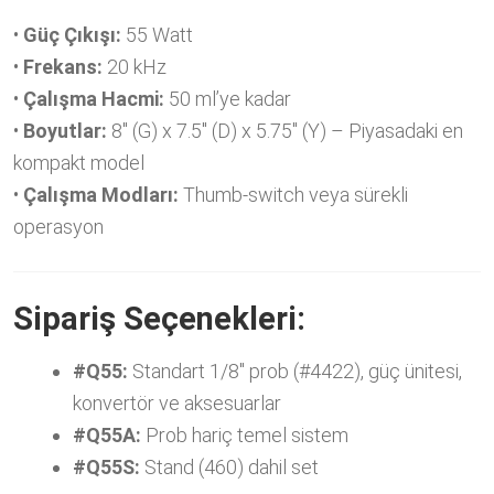
•
Güç Çıkışı:
55 Watt
•
Frekans:
20 kHz
•
Çalışma Hacmi:
50 ml’ye kadar
•
Boyutlar:
8″ (G) x 7.5″ (D) x 5.75″ (Y) – Piyasadaki en
kompakt model
•
Çalışma Modları:
Thumb-switch veya sürekli
operasyon
Sipariş Seçenekleri:
#Q55:
Standart 1/8″ prob (#4422), güç ünitesi,
konvertör ve aksesuarlar
#Q55A:
Prob hariç temel sistem
#Q55S:
Stand (460) dahil set