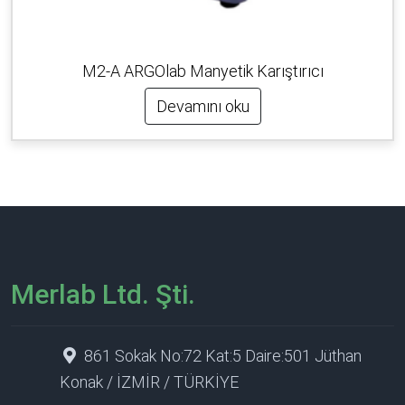
M2-A ARGOlab Manyetik Karıştırıcı
Devamını oku
Merlab Ltd. Şti.
861 Sokak No:72 Kat:5 Daire:501 Jüthan
Konak / İZMİR / TÜRKİYE