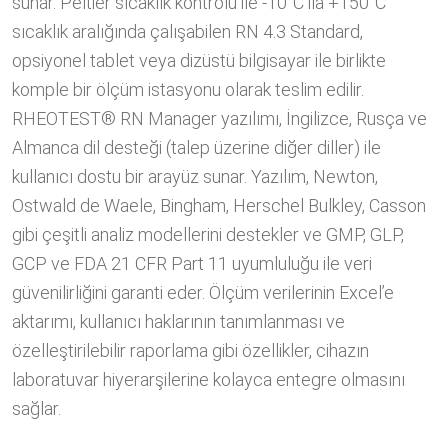
sunar. Peltier sıcaklık kontrolü ile -10°C ila +150°C
sıcaklık aralığında çalışabilen RN 4.3 Standard,
opsiyonel tablet veya dizüstü bilgisayar ile birlikte
komple bir ölçüm istasyonu olarak teslim edilir.
RHEOTEST® RN Manager yazılımı, İngilizce, Rusça ve
Almanca dil desteği (talep üzerine diğer diller) ile
kullanıcı dostu bir arayüz sunar. Yazılım, Newton,
Ostwald de Waele, Bingham, Herschel Bulkley, Casson
gibi çeşitli analiz modellerini destekler ve GMP, GLP,
GCP ve FDA 21 CFR Part 11 uyumluluğu ile veri
güvenilirliğini garanti eder. Ölçüm verilerinin Excel’e
aktarımı, kullanıcı haklarının tanımlanması ve
özelleştirilebilir raporlama gibi özellikler, cihazın
laboratuvar hiyerarşilerine kolayca entegre olmasını
sağlar.