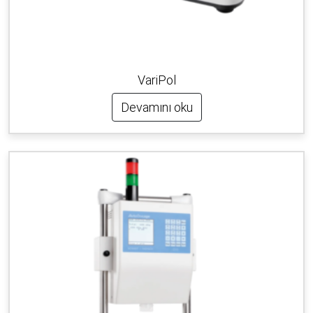
VariPol
Devamını oku