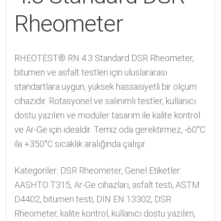
Rheometer
RHEOTEST® RN 4.3 Standard DSR Rheometer,
bitumen ve asfalt testleri için uluslararası
standartlara uygun, yüksek hassasiyetli bir ölçüm
cihazıdır. Rotasyonel ve salınımlı testler, kullanıcı
dostu yazılım ve modüler tasarım ile kalite kontrol
ve Ar-Ge için idealdir. Temiz oda gerektirmez, -60°C
ila +350°C sıcaklık aralığında çalışır.
Kategoriler:
DSR Rheometer
,
Genel
Etiketler:
AASHTO T315
,
Ar-Ge cihazları
,
asfalt testi
,
ASTM
D4402
,
bitumen testi
,
DIN EN 13302
,
DSR
Rheometer
,
kalite kontrol
,
kullanıcı dostu yazılım
,