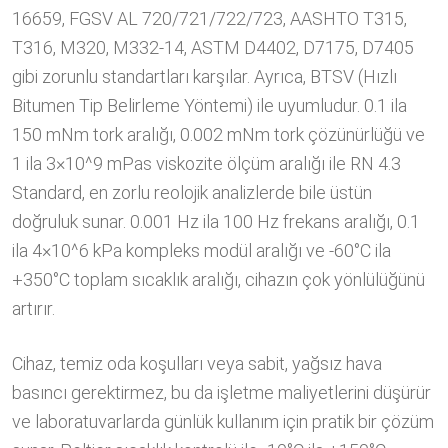
16659, FGSV AL 720/721/722/723, AASHTO T315,
T316, M320, M332-14, ASTM D4402, D7175, D7405
gibi zorunlu standartları karşılar. Ayrıca, BTSV (Hızlı
Bitumen Tip Belirleme Yöntemi) ile uyumludur. 0.1 ila
150 mNm tork aralığı, 0.002 mNm tork çözünürlüğü ve
1 ila 3×10^9 mPas viskozite ölçüm aralığı ile RN 4.3
Standard, en zorlu reolojik analizlerde bile üstün
doğruluk sunar. 0.001 Hz ila 100 Hz frekans aralığı, 0.1
ila 4×10^6 kPa kompleks modül aralığı ve -60°C ila
+350°C toplam sıcaklık aralığı, cihazın çok yönlülüğünü
artırır.
Cihaz, temiz oda koşulları veya sabit, yağsız hava
basıncı gerektirmez, bu da işletme maliyetlerini düşürür
ve laboratuvarlarda günlük kullanım için pratik bir çözüm