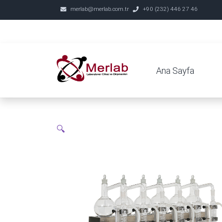
merlab@merlab.com.tr
+90 (232) 446 27 46
Ana Sayfa
🔍