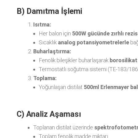
B) Damıtma İşlemi
Isıtma:
Her balon için
500W gücünde zırhlı rezis
Sıcaklık
analog potansiyometrelerle
bağ
Buharlaştırma:
Fenolik bileşikler buharlaşarak
borosilika
Termostatlı soğutma sistemi (TE-183/186 uyum
Toplama:
Yoğunlaşan distilat
500ml Erlenmayer ba
C) Analiz Aşaması
Toplanan distilat üzerinde
spektrofotometr
Toplam fenolik madde miktarı