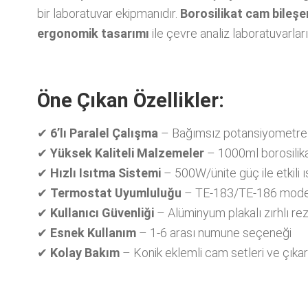
bir laboratuvar ekipmanıdır.
Borosilikat cam bileşen
ergonomik tasarımı
ile çevre analiz laboratuvarla
Öne Çıkan Özellikler:
✔
6’lı Paralel Çalışma
– Bağımsız potansiyometre k
✔
Yüksek Kaliteli Malzemeler
– 1000ml borosilik
✔
Hızlı Isıtma Sistemi
– 500W/ünite güç ile etkili ıs
✔
Termostat Uyumluluğu
– TE-183/TE-186 modell
✔
Kullanıcı Güvenliği
– Alüminyum plakalı zırhlı rez
✔
Esnek Kullanım
– 1-6 arası numune seçeneği
✔
Kolay Bakım
– Konik eklemli cam setleri ve çıkarıl