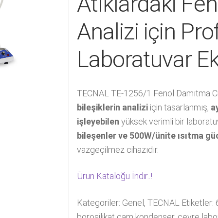
Atıklardaki Feno
Analizi için Pr
Laboratuvar E
TECNAL TE-1256/1 Fenol Damıtma Ci
bileşiklerin analizi
için tasarlanmış,
a
işleyebilen
yüksek verimli bir laboratu
bileşenler ve 500W/ünite ısıtma gü
vazgeçilmez cihazıdır.
Ürün Kataloğu İndir..!
Kategoriler:
Genel
,
TECNAL
Etiketler:
borosilikat cam kondenser
,
çevre labo