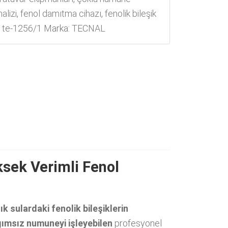
alizi
,
fenol damıtma cihazı
,
fenolik bileşik
l te-1256/1
Marka:
TECNAL
ksek Verimli Fenol
ık sulardaki fenolik bileşiklerin
ğımsız numuneyi işleyebilen
profesyonel