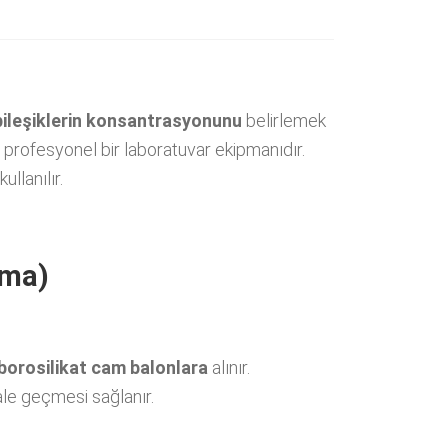
 bileşiklerin konsantrasyonunu
belirlemek
 profesyonel bir laboratuvar ekipmanıdır.
ullanılır.
ama)
borosilikat cam balonlara
alınır.
ale geçmesi sağlanır.