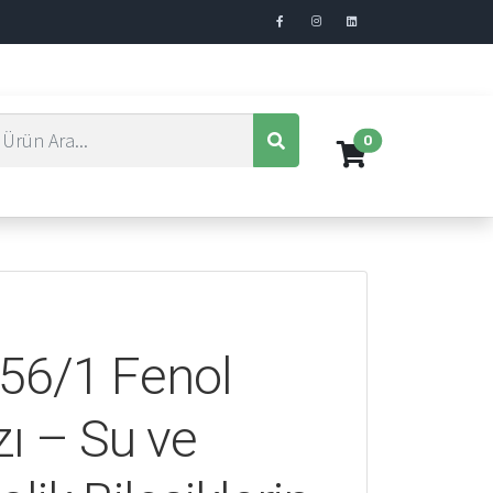
0
56/1 Fenol
ı – Su ve