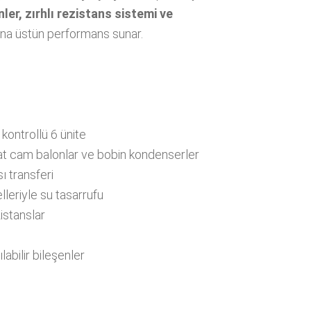
ler, zırhlı rezistans sistemi ve
rına üstün performans sunar.
ontrollü 6 ünite
at cam balonlar ve bobin kondenserler
ı transferi
eriyle su tasarrufu
istanslar
abilir bileşenler