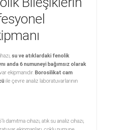
lik Bileşiklerin
ofesyonel
kipmanı
hazı,
su ve atıklardaki fenolik
ynı anda 6 numuneyi bağımsız olarak
var ekipmanıdır.
Borosilikat cam
cü
ile çevre analiz laboratuvarlarının
6'lı damıtma cihazı
,
atık su analiz cihazı
,
ratuvar ekipmanları
,
çoklu numune