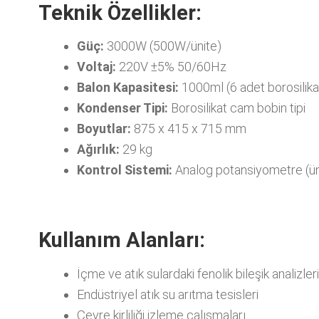
Teknik Özellikler:
Güç:
3000W (500W/ünite)
Voltaj:
220V ±5% 50/60Hz
Balon Kapasitesi:
1000ml (6 adet borosilika
Kondenser Tipi:
Borosilikat cam bobin tipi
Boyutlar:
875 x 415 x 715 mm
Ağırlık:
29 kg
Kontrol Sistemi:
Analog potansiyometre (ün
Kullanım Alanları:
İçme ve atık sulardaki fenolik bileşik analizler
Endüstriyel atık su arıtma tesisleri
Çevre kirliliği izleme çalışmaları