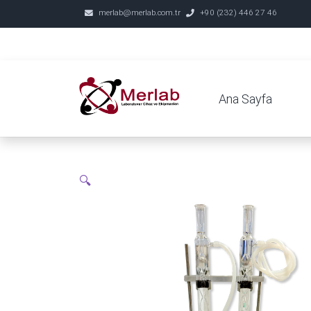
merlab@merlab.com.tr
+90 (232) 446 27 46
Ana Sayfa
🔍