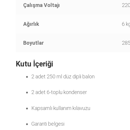
Çalışma Voltajı
22
Ağırlık
6 k
Boyutlar
28
Kutu İçeriği
2 adet 250 ml düz dipli balon
2 adet 6-toplu kondenser
Kapsamlı kullanım kılavuzu
Garanti belgesi