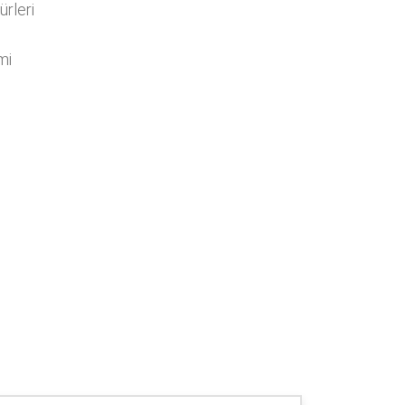
ürleri
mi
ı