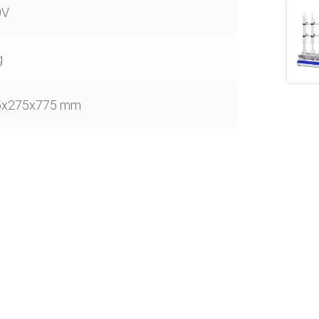
0V
g
5x275x775 mm