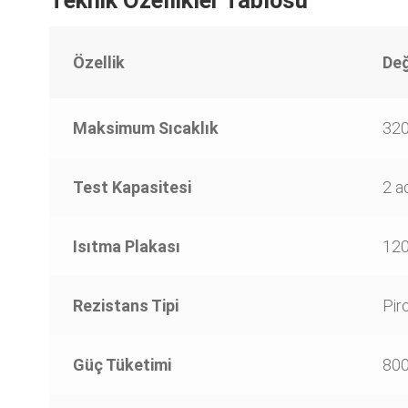
Özellik
De
Maksimum Sıcaklık
320
Test Kapasitesi
2 a
Isıtma Plakası
12
Rezistans Tipi
Pir
Güç Tüketimi
80