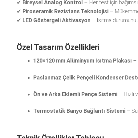
✔
Bireysel Analog Kontrol
– Her test için bağımsız
✔
Piroseramik Rezistans Teknolojisi
– Mükemmel ı
✔
LED Göstergeli Aktivasyon
– Isıtma durumunu a
Özel Tasarım Özellikleri
120×120 mm Alüminyum Isıtma Plakası
– 
Paslanmaz Çelik Pençeli Kondenser Dest
Ön ve Arka Eklemli Pençe Sistemi
– Hızlı 
Termostatik Banyo Bağlantı Sistemi
– Su 
Teknik Özellikler Tablosu