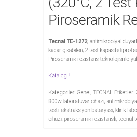
(320°C, 2 Test 
Piroseramik Re
Tecnal TE-1272
, antimikrobiyal duyar
kadar çıkabilen, 2 test kapasiteli prof
Piroseramik rezistans teknolojisi ile y
Katalog..!
Kategoriler:
Genel
,
TECNAL
Etiketler:
800w laboratuvar cihazı
,
antimikrobiya
testi
,
ekstraksiyon bataryası
,
klinik la
cihazı
,
piroseramik rezistanslı
,
tecnal 