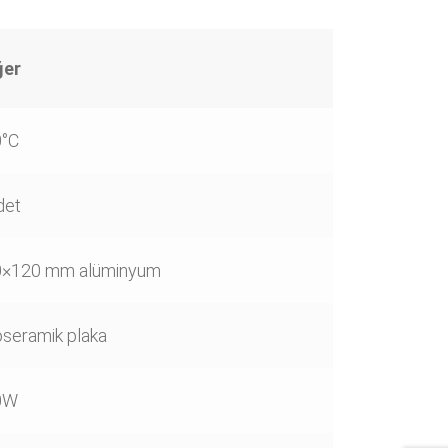
ğer
°C
det
0×120 mm alüminyum
oseramik plaka
0W