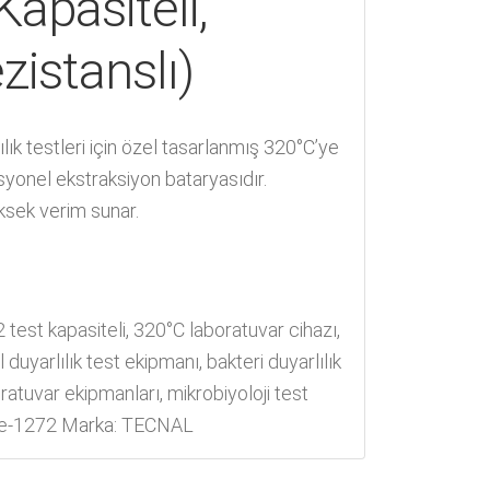
Kapasiteli,
zistanslı)
lılık testleri için özel tasarlanmış 320°C’ye
esyonel ekstraksiyon bataryasıdır.
üksek verim sunar.
2 test kapasiteli
,
320°C laboratuvar cihazı
,
l duyarlılık test ekipmanı
,
bakteri duyarlılık
boratuvar ekipmanları
,
mikrobiyoloji test
te-1272
Marka:
TECNAL