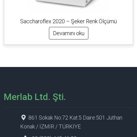
Saccharoflex 2020 – Şeker Renk Ölçümü
Devamını oku
Merlab Ltd. Şti.
861 Sokak No:72 Kat:5 Daire:501 Jüthan
Konak / İZMİR / TÜRKİYE