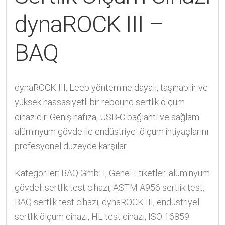
dynaROCK III –
BAQ
dynaROCK III, Leeb yöntemine dayalı, taşınabilir ve
yüksek hassasiyetli bir rebound sertlik ölçüm
cihazıdır. Geniş hafıza, USB-C bağlantı ve sağlam
alüminyum gövde ile endüstriyel ölçüm ihtiyaçlarını
profesyonel düzeyde karşılar.
Kategoriler:
BAQ GmbH
,
Genel
Etiketler:
alüminyum
gövdeli sertlik test cihazı
,
ASTM A956 sertlik test
,
BAQ sertlik test cihazı
,
dynaROCK III
,
endüstriyel
sertlik ölçüm cihazı
,
HL test cihazı
,
ISO 16859